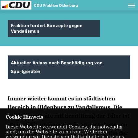
CDU Fraktion Oldenburg
Fraktion fordert Konzepte gegen
Vandalismus
Aktueller Anlass nach Beschädigung von
Sportgeräten
Immer wieder kommt es im städtischen
Bereich in Oldenburg zu Vandalismus. Die
Aufklärungsrate mit Ermittlung der Täter ist
Cookie Hinweis
gering. Wie unlängst im Sportausschuss von
Diese Webseite verwendet Cookies, die notwendig
sind, um die Webseite zu nutzen. Weiterhin
der Stadtverwaltung und in der Ausgabe der
verwenden wir Dienste von Drittanbietern, die uns