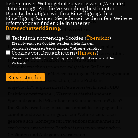
NWZ vom 18.11.2024 berichtet wurde, sind
helfen, unser Webangebot zu verbessern (Website-
Optmierung). Für die Verwendung bestimmter
die SportBox in Bloherfelde und die
Dienste, benötigen wir Ihre Einwilligung. Ihre
Einwilligung können Sie jederzeit widerrufen. Weitere
Calisthenicsanlage im Sportpark
Informationen finden Sie in unserer
Datenschutzerklärung
.
Kreyenbrück zerstört worden.
Technisch notwendige Cookies (
Übersicht
)
Die notwendigen Cookies werden allein für den
Das Thema Vandalismus einhergehend mit illegalen
ordnungsgemäßen Gebrauch der Webseite benötigt.
Cookies von Drittanbietern (
Hinweis
)
Graffitimalereien müsse dringend unterbunden werden,
Derzeit verzichten wir auf Scripte von Drittanbietern auf der
fordert die CDU-Fraktion schon seit Jahren,
Webseite.
Videoüberwachungen an neuralgischen Stellen zu
installieren. „Bei der Modernisierung im Marschwegstadion
Einverstanden
wurde eine Videoüberwachung ohne Probleme
angebracht“, argumentiert Petra Averbeck, stellv. CDU-
Fraktionsvorsitzende: „ Warum ist diesbei anderen
Sportanlagen als Präventionsmaßnahme nicht möglich?“
Die Stadtverwaltung müsse sich entschlossen gegen die
zunehmende Zerstörungswut zur Wehr setzen. Dazu
gehöre auch, Konzepte für Präventionsmaßnahmen zu
erarbeiten, um weitere Beschädigungen an städtischen
Gebäuden und Anlagen zu vermeiden.