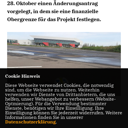
28. Oktober einen Änderungsantrag
vorgelegt, in dem sie eine finanzielle
Obergrenze für das Projekt festlegen.
Cookie Hinweis
Diese Webseite verwendet Cookies, die notwendig
sind, um die Webseite zu nutzen. Weiterhin
verwenden wir Dienste von Drittanbietern, die uns
helfen, unser Webangebot zu verbessern (Website-
Optmierung). Für die Verwendung bestimmter
Der Ball bleibt im Spiel: Die CDU-Fraktion steht zum
Dienste, benötigen wir Ihre Einwilligung. Ihre
Stadionneubau - allerdings unter bestimmten
Einwilligung können Sie jederzeit widerrufen. Weitere
Voraussetzungen. Bild: Oliver Bloch
Informationen finden Sie in unserer
Datenschutzerklärung
.