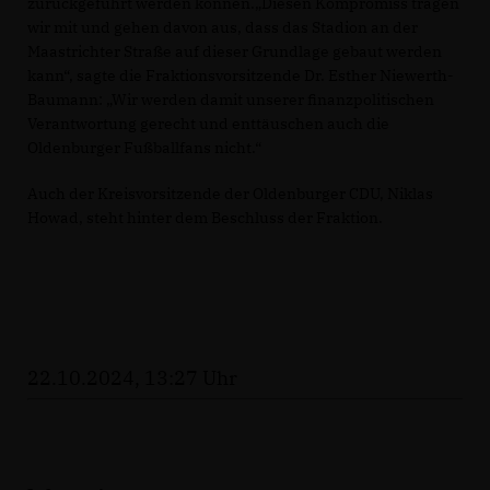
zurückgeführt werden können.„Diesen Kompromiss tragen
wir mit und gehen davon aus, dass das Stadion an der
Maastrichter Straße auf dieser Grundlage gebaut werden
kann“, sagte die Fraktionsvorsitzende Dr. Esther Niewerth-
Baumann: „Wir werden damit unserer finanzpolitischen
Verantwortung gerecht und enttäuschen auch die
Oldenburger Fußballfans nicht.“
Auch der Kreisvorsitzende der Oldenburger CDU, Niklas
Howad, steht hinter dem Beschluss der Fraktion.
22.10.2024, 13:27 Uhr