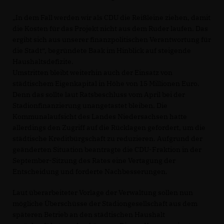
In dem Fall werden wir als CDU die Reißleine ziehen, damit
die Kosten für das Projekt nicht aus dem Ruder laufen. Das
ergibt sich aus unserer finanzpolitischen Verantwortung für
die Stadt“, begründete Baak im Hinblick auf steigende
Haushaltsdefizite.
Umstritten bleibt weiterhin auch der Einsatz von
städtischem Eigenkapital in Höhe von 15 Millionen Euro.
Denn das sollte laut Ratsbeschluss vom April bei der
Stadionfinanzierung unangetastet bleiben. Die
Kommunalaufsicht des Landes Niedersachsen hatte
allerdings den Zugriff auf die Rücklagen gefordert, um die
städtische Kreditbürgschaft zu reduzieren. Aufgrund der
geänderten Situation beantragte die CDU-Fraktion in der
September-Sitzung des Rates eine Vertagung der
Entscheidung und forderte Nachbesserungen.
Laut überarbeiteter Vorlage der Verwaltung sollen nun
mögliche Überschüsse der Stadiongesellschaft aus dem
späteren Betrieb an den städtischen Haushalt