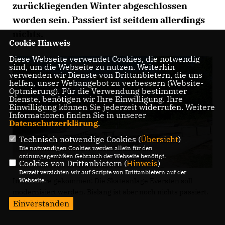
zurückliegenden Winter abgeschlossen
worden sein. Passiert ist seitdem allerdings
nichts.
Cookie Hinweis
Diese Webseite verwendet Cookies, die notwendig
sind, um die Webseite zu nutzen. Weiterhin
verwenden wir Dienste von Drittanbietern, die uns
helfen, unser Webangebot zu verbessern (Website-
Optmierung). Für die Verwendung bestimmter
Dienste, benötigen wir Ihre Einwilligung. Ihre
Einwilligung können Sie jederzeit widerrufen. Weitere
Informationen finden Sie in unserer
Datenschutzerklärung
.
Technisch notwendige Cookies (
Übersicht
)
Die notwendigen Cookies werden allein für den
ordnungsgemäßen Gebrauch der Webseite benötigt.
Cookies von Drittanbietern (
Hinweis
)
Derzeit verzichten wir auf Scripte von Drittanbietern auf der
In die Jahre gekommen: Die Skateanlage Eversten soll
Webseite.
modernisiert werden. Bislang ist aber noch nichts passiert.
Bild: Sylvia Eilers
Einverstanden