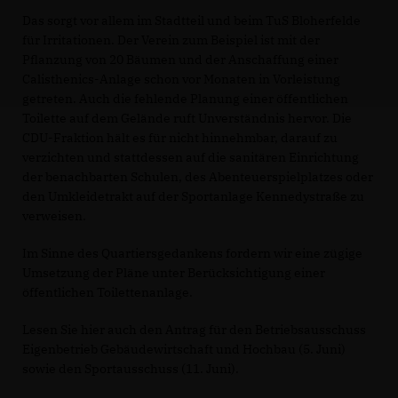
Das sorgt vor allem im Stadtteil und beim TuS Bloherfelde
für Irritationen. Der Verein zum Beispiel ist mit der
Pflanzung von 20 Bäumen und der Anschaffung einer
Calisthenics-Anlage schon vor Monaten in Vorleistung
getreten. Auch die fehlende Planung einer öffentlichen
Toilette auf dem Gelände ruft Unverständnis hervor. Die
CDU-Fraktion hält es für nicht hinnehmbar, darauf zu
verzichten und stattdessen auf die sanitären Einrichtung
der benachbarten Schulen, des Abenteuerspielplatzes oder
den Umkleidetrakt auf der Sportanlage Kennedystraße zu
verweisen.
Im Sinne des Quartiersgedankens fordern wir eine zügige
Umsetzung der Pläne unter Berücksichtigung einer
öffentlichen Toilettenanlage.
Lesen Sie hier auch den Antrag für den Betriebsausschuss
Eigenbetrieb Gebäudewirtschaft und Hochbau (5. Juni)
sowie den Sportausschuss (11. Juni).